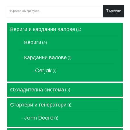
Търсене
Вериги и карданни валове
4
4
продукта
Вериги
3
3
продукта
Карданни валове
1
1
продукт
Cerjak
1
1
продукт
Охладителна система
0
0
продукта
Стартери и генератори
1
1
продукт
John Deere
1
1
продукт