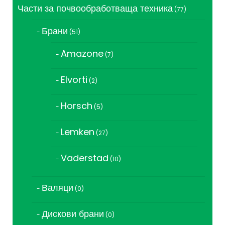
Части за почвообработваща техника
77
77
продукта
Брани
51
51
продукта
Amazone
7
7
продукта
Elvorti
2
2
продукта
Horsch
5
5
продукта
Lemken
27
27
продукта
Vaderstad
10
10
продукта
Валяци
0
0
продукта
Дискови брани
0
0