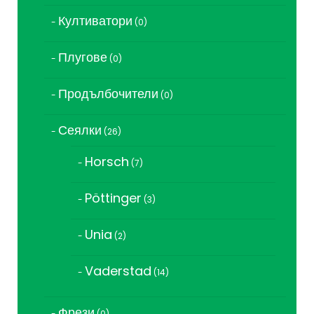
продукта
Култиватори
0
0
продукта
Плугове
0
0
продукта
Продълбочители
0
0
продукта
Сеялки
26
26
продукта
Horsch
7
7
продукта
Pöttinger
3
3
продукта
Unia
2
2
продукта
Vaderstad
14
14
продукта
Фрези
0
0