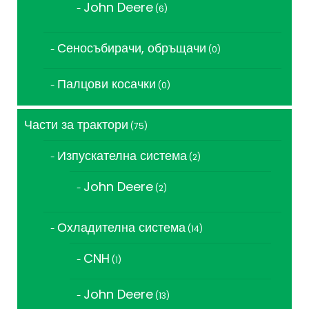
John Deere
6
6
продукта
Сеносъбирачи, обръщачи
0
0
продукта
Палцови косачки
0
0
продукта
Части за трактори
75
75
продукта
Изпускателна система
2
2
продукта
John Deere
2
2
продукта
Охладителна система
14
14
продукта
CNH
1
1
продукт
John Deere
13
13