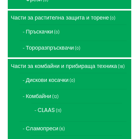
продукта
Части за растителна защита и торене
0
0
продукта
Пръскачки
0
0
продукта
Тороразпръсквачи
0
0
продукта
Части за комбайни и прибираща техника
18
18
продукта
Дискови косачки
0
0
продукта
Комбайни
12
12
продукта
CLAAS
11
11
продукта
Сламопреси
6
6
продукта