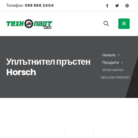
Телефон:
089 866 2404
Начало
»
Уплътнител пръстен
Продукти
»
Horsch
Уплътнител
пръстен Horsch