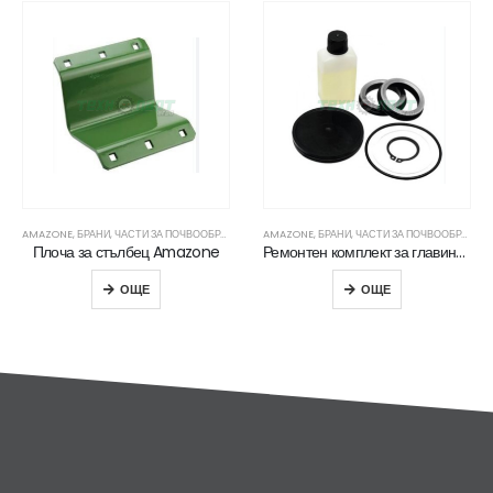
AMAZONE
,
БРАНИ
,
ЧАСТИ ЗА ПОЧВООБРАБОТВАЩА ТЕХНИКА
AMAZONE
,
БРАНИ
,
ЧАСТИ ЗА ПОЧВООБРАБОТВАЩА ТЕХНИКА
Плоча за стълбец Amazone
Ремонтен комплект за главина Amazone
ОЩЕ
ОЩЕ