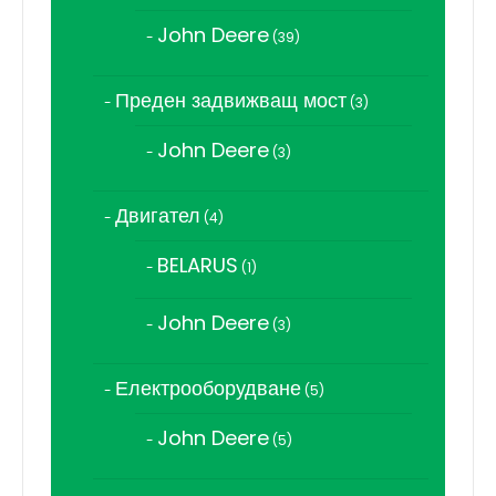
продукта
John Deere
39
39
продукта
Преден задвижващ мост
3
3
продукта
John Deere
3
3
продукта
Двигател
4
4
продукта
BELARUS
1
1
продукт
John Deere
3
3
продукта
Електрооборудване
5
5
продукта
John Deere
5
5
продукта