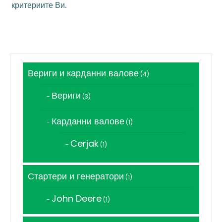
критериите Ви.
Вериги и карданни валове
4
4
продукта
Вериги
3
3
продукта
Карданни валове
1
1
продукт
Cerjak
1
1
продукт
Стартери и генератори
1
1
продукт
John Deere
1
1
продукт