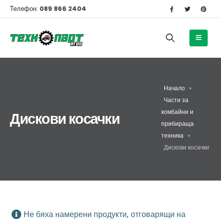
Телефон:
089 866 2404
Начало
»
Части за
комбайни и
Дискови косачки
прибираща
техника
»
Дискови косачки
Не бяха намерени продукти, отговарящи на