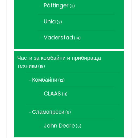
Pöttinger
3
3
продукта
Unia
2
2
продукта
Vaderstad
14
14
продукта
Части за комбайни и прибираща
техника
18
18
продукта
Комбайни
12
12
продукта
CLAAS
11
11
продукта
Сламопреси
6
6
продукта
John Deere
6
6
продукта