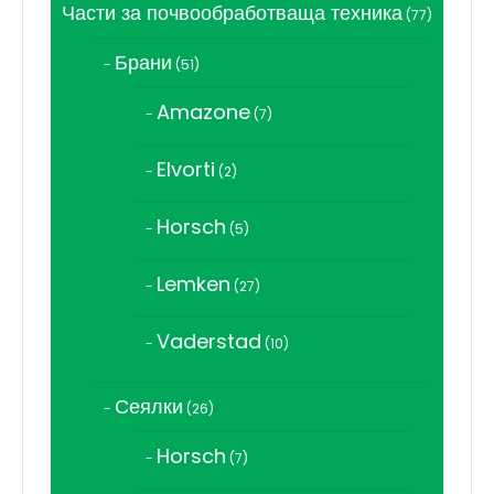
Части за почвообработваща техника
77
77
продукта
Брани
51
51
продукта
Amazone
7
7
продукта
Elvorti
2
2
продукта
Horsch
5
5
продукта
Lemken
27
27
продукта
Vaderstad
10
10
продукта
Сеялки
26
26
продукта
Horsch
7
7
продукта