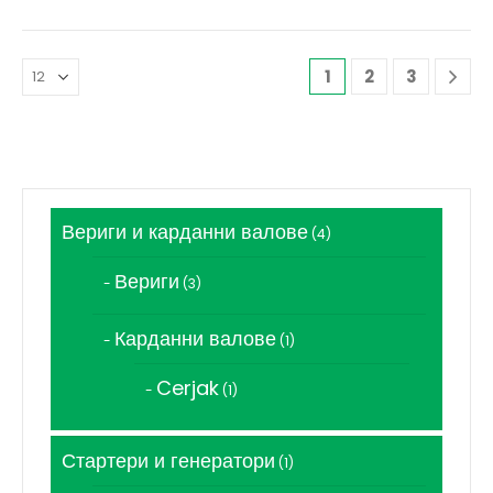
1
2
3
Вериги и карданни валове
4
4
продукта
Вериги
3
3
продукта
Карданни валове
1
1
продукт
Cerjak
1
1
продукт
Стартери и генератори
1
1
продукт