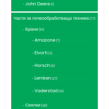
John Deere
1
1
продукт
Части за почвообработваща техника
77
77
продукта
Брани
51
51
продукта
Amazone
7
7
продукта
Elvorti
2
2
продукта
Horsch
5
5
продукта
Lemken
27
27
продукта
Vaderstad
10
10
продукта
Сеялки
26
26