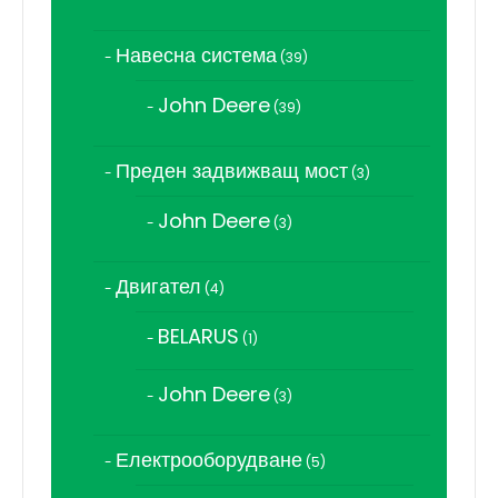
продукта
Навесна система
39
39
продукта
John Deere
39
39
продукта
Преден задвижващ мост
3
3
продукта
John Deere
3
3
продукта
Двигател
4
4
продукта
BELARUS
1
1
продукт
John Deere
3
3
продукта
Електрооборудване
5
5
продукта