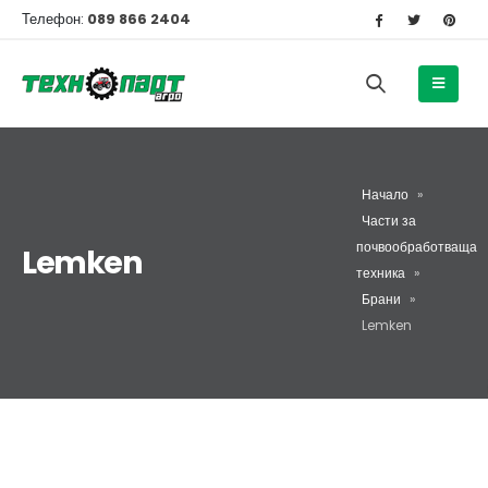
Телефон:
089 866 2404
Начало
»
Части за
почвообработваща
Lemken
техника
»
Брани
»
Lemken