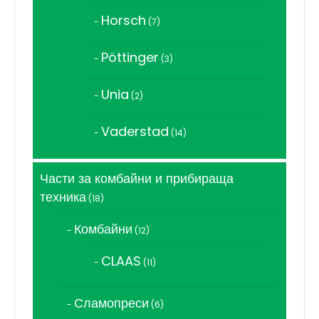
продукта
Horsch
7
7
продукта
Pöttinger
3
3
продукта
Unia
2
2
продукта
Vaderstad
14
14
продукта
Части за комбайни и прибираща
техника
18
18
продукта
Комбайни
12
12
продукта
CLAAS
11
11
продукта
Сламопреси
6
6