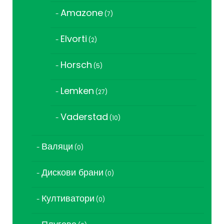
продукта
Amazone
7
7
продукта
Elvorti
2
2
продукта
Horsch
5
5
продукта
Lemken
27
27
продукта
Vaderstad
10
10
продукта
Валяци
0
0
продукта
Дискови брани
0
0
продукта
Култиватори
0
0
продукта
0