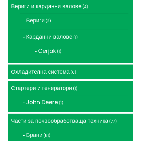
Вериги и карданни валове
4
4
продукта
Вериги
3
3
продукта
Карданни валове
1
1
продукт
Cerjak
1
1
продукт
Охладителна система
0
0
продукта
Стартери и генератори
1
1
продукт
John Deere
1
1
продукт
Части за почвообработваща техника
77
77
продукта
Брани
51
51