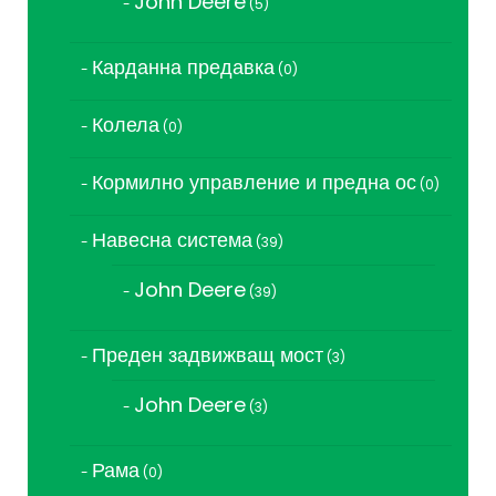
John Deere
5
5
продукта
Карданна предавка
0
0
продукта
Колела
0
0
продукта
Кормилно управление и предна ос
0
0
продукта
Навесна система
39
39
продукта
John Deere
39
39
продукта
Преден задвижващ мост
3
3
продукта
John Deere
3
3
продукта
Рама
0
0
продукта