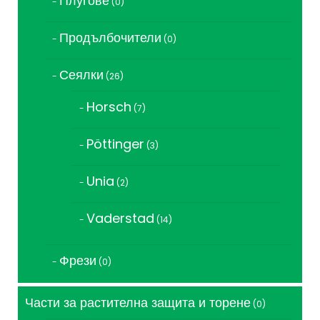
Плугове
0
продукта
Продълбочители
0
0
продукта
Сеялки
26
26
продукта
Horsch
7
7
продукта
Pöttinger
3
3
продукта
Unia
2
2
продукта
Vaderstad
14
14
продукта
Фрези
0
0
продукта
Части за растителна защита и торене
0
0
продукта