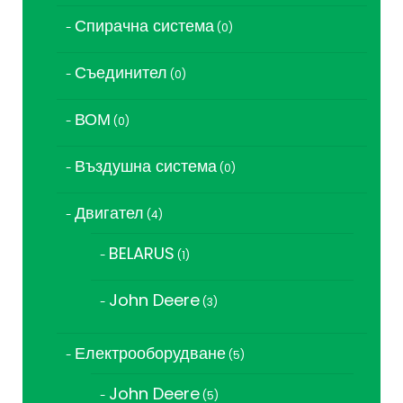
Спирачна система
0
0
продукта
Съединител
0
0
продукта
ВОМ
0
0
продукта
Въздушна система
0
0
продукта
Двигател
4
4
продукта
BELARUS
1
1
продукт
John Deere
3
3
продукта
Електрооборудване
5
5
продукта
John Deere
5
5