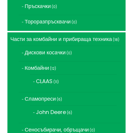
Пръскачки
0
0
продукта
Тороразпръсквачи
0
0
продукта
Части за комбайни и прибираща техника
18
18
продукта
Дискови косачки
0
0
продукта
Комбайни
12
12
продукта
CLAAS
11
11
продукта
Сламопреси
6
6
продукта
John Deere
6
6
продукта
Сеносъбирачи, обръщачи
0
0