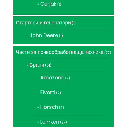
Cerjak
1
1
продукт
Стартери и генератори
1
1
продукт
John Deere
1
1
продукт
Части за почвообработваща техника
77
77
продукта
Брани
51
51
продукта
Amazone
7
7
продукта
Elvorti
2
2
продукта
Horsch
5
5
продукта
Lemken
27
27