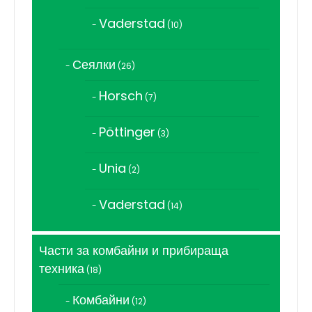
продукта
Vaderstad
10
10
продукта
Сеялки
26
26
продукта
Horsch
7
7
продукта
Pöttinger
3
3
продукта
Unia
2
2
продукта
Vaderstad
14
14
продукта
Части за комбайни и прибираща
техника
18
18
продукта
Комбайни
12
12