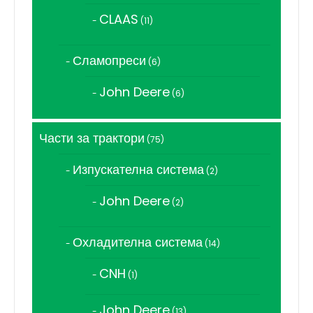
продукта
CLAAS
11
11
продукта
Сламопреси
6
6
продукта
John Deere
6
6
продукта
Части за трактори
75
75
продукта
Изпускателна система
2
2
продукта
John Deere
2
2
продукта
Охладителна система
14
14
продукта
CNH
1
1
продукт
John Deere
13
13