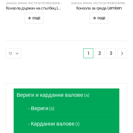
LEMKEN
,
БРАНИ
,
ЧАСТИ ЗА ПОЧВООБРАБОТВАЩА ТЕХНИКА
LEMKEN
,
БРАНИ
,
ЧАСТИ ЗА ПОЧВООБРАБОТВАЩА ТЕХНИКА
Конзола държач на стълбец Lemken
Конзола за греда Lemken
ОЩЕ
ОЩЕ
1
2
3
Вериги и карданни валове
4
4
продукта
Вериги
3
3
продукта
Карданни валове
1
1
продукт