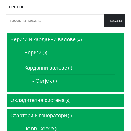
ТЪРСЕНЕ
Търсене
Вериги и карданни валове
4
4
продукта
Вериги
3
3
продукта
Карданни валове
1
1
продукт
Cerjak
1
1
продукт
Охладителна система
0
0
продукта
Стартери и генератори
1
1
продукт
John Deere
1
1