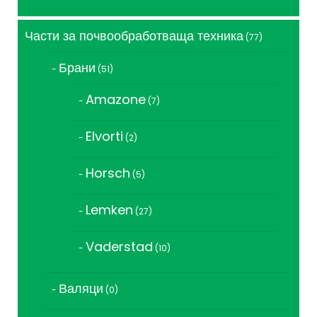
продукт
Части за почвообработваща техника
77
77
продукта
Брани
51
51
продукта
Amazone
7
7
продукта
Elvorti
2
2
продукта
Horsch
5
5
продукта
Lemken
27
27
продукта
Vaderstad
10
10
продукта
Валяци
0
0
продукта