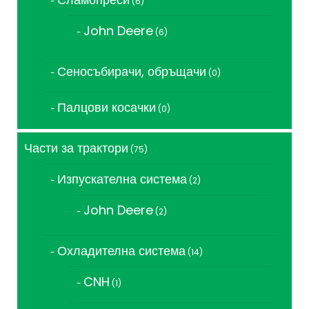
6
продукта
John Deere
6
6
продукта
Сеносъбирачи, обръщачи
0
0
продукта
Палцови косачки
0
0
продукта
Части за трактори
75
75
продукта
Изпускателна система
2
2
продукта
John Deere
2
2
продукта
Охладителна система
14
14
продукта
CNH
1
1
продукт