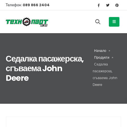
Телефон:
089 866 2404
Начало
»
Седалка пасажерска,
Продукти
»
Седалка
сгъваема John
пасажерска,
Deere
сгъваема John
Deere