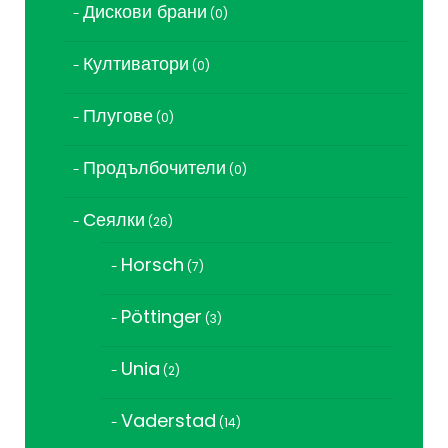
Дискови брани
0
0
продукта
Култиватори
0
0
продукта
Плугове
0
0
продукта
Продълбочители
0
0
продукта
Сеялки
26
26
продукта
Horsch
7
7
продукта
Pöttinger
3
3
продукта
Unia
2
2
продукта
Vaderstad
14
14
продукта