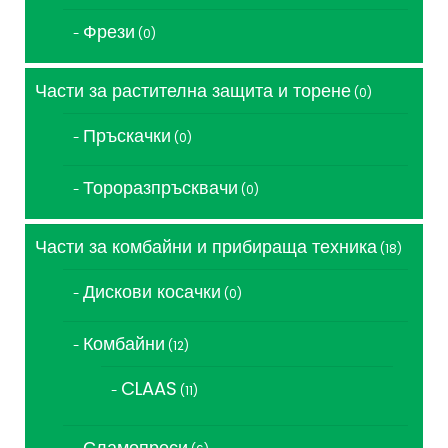
Фрези
0
0
продукта
Части за растителна защита и торене
0
0
продукта
Пръскачки
0
0
продукта
Тороразпръсквачи
0
0
продукта
Части за комбайни и прибираща техника
18
18
продукта
Дискови косачки
0
0
продукта
Комбайни
12
12
продукта
CLAAS
11
11
продукта
Сламопреси
6