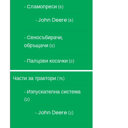
Сламопреси
6
6
продукта
John Deere
6
6
продукта
Сеносъбирачи,
обръщачи
0
0
продукта
Палцови косачки
0
0
продукта
Части за трактори
75
75
продукта
Изпускателна система
2
2
продукта
John Deere
2
2
продукта