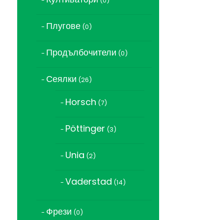
0
продукта
Плугове
0
0
продукта
Продълбочители
0
0
продукта
Сеялки
26
26
продукта
Horsch
7
7
продукта
Pöttinger
3
3
продукта
Unia
2
2
продукта
Vaderstad
14
14
продукта
Фрези
0
0