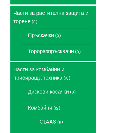
продукта
Части за растителна защита и
торене
0
0
продукта
Пръскачки
0
0
продукта
Тороразпръсквачи
0
0
продукта
Части за комбайни и
прибираща техника
18
18
продукта
Дискови косачки
0
0
продукта
Комбайни
12
12
продукта
CLAAS
11
11
продукта