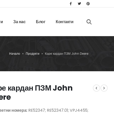
ти
За нас
Блог
Контакти
Начало
»
Продукти
»
Каре кардан ПЗМ John Deere
ре кардан ПЗМ John
ere
етни номера:
RE52347; RE52347.01; VPJ4455;