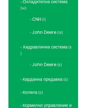
Охладителна система
14
14
продукта
CNH
1
1
продукт
John Deere
13
13
продукта
Хидравлична система
5
5
продукта
John Deere
5
5
продукта
Карданна предавка
0
0
продукта
Колела
0
0
продукта
Кормилно управление и