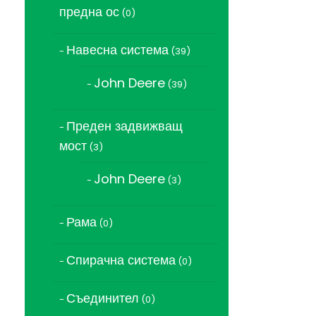
предна ос
0
0
продукта
Навесна система
39
39
продукта
John Deere
39
39
продукта
Преден задвижващ
мост
3
3
продукта
John Deere
3
3
продукта
Рама
0
0
продукта
Спирачна система
0
0
продукта
Съединител
0
0
продукта