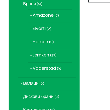
Брани
51
51
продукта
Amazone
7
7
продукта
Elvorti
2
2
продукта
Horsch
5
5
продукта
Lemken
27
27
продукта
Vaderstad
10
10
продукта
Валяци
0
0
продукта
Дискови брани
0
0
продукта
Култиватори
0