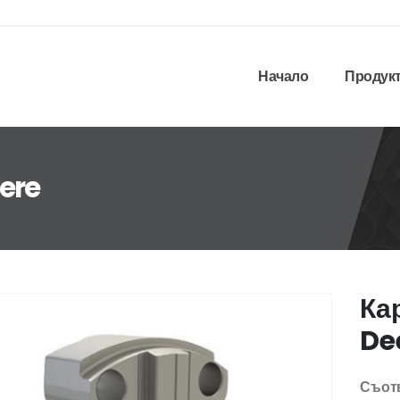
Начало
Продук
ere
Ка
De
Съотв