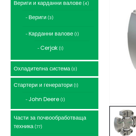
Вериги и карданни валове
4
4
продукта
Вериги
3
3
продукта
Карданни валове
1
1
продукт
Cerjak
1
1
продукт
Охладителна система
0
0
продукта
Стартери и генератори
1
1
продукт
John Deere
1
1
продукт
Части за почвообработваща
техника
77
77
продукта