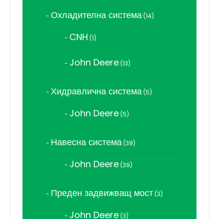
Охладителна система
14
14
продукта
CNH
1
1
продукт
John Deere
13
13
продукта
Хидравлична система
5
5
продукта
John Deere
5
5
продукта
Навесна система
39
39
продукта
John Deere
39
39
продукта
Преден задвижващ мост
3
3
продукта
John Deere
3
3