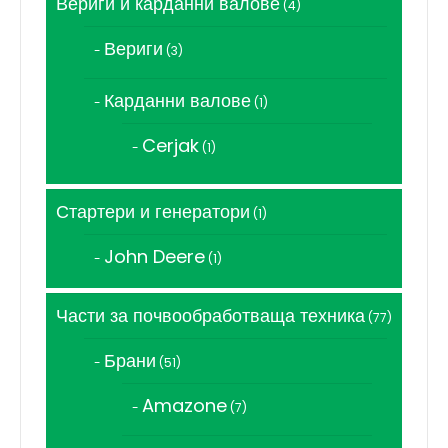
Вериги и карданни валове
4
4
продукта
Вериги
3
3
продукта
Карданни валове
1
1
продукт
Cerjak
1
1
продукт
Стартери и генератори
1
1
продукт
John Deere
1
1
продукт
Части за почвообработваща техника
77
77
продукта
Брани
51
51
продукта
Amazone
7
7
продукта