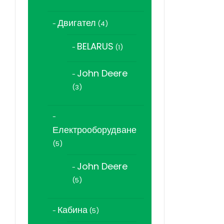
продукта
Двигател
4
4
продукта
BELARUS
1
1
продукт
John Deere
3
3
продукта
Електрооборудване
5
5
продукта
John Deere
5
5
продукта
Кабина
5
5
продукта