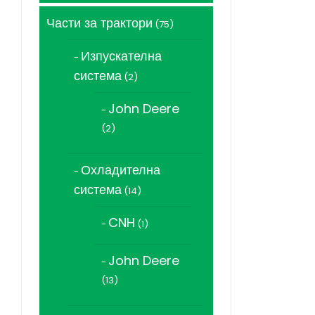
Части за трактори
75
75
продукта
Изпускателна
система
2
2
продукта
John Deere
2
2
продукта
Охладителна
система
14
14
продукта
CNH
1
1
продукт
John Deere
13
13
продукта