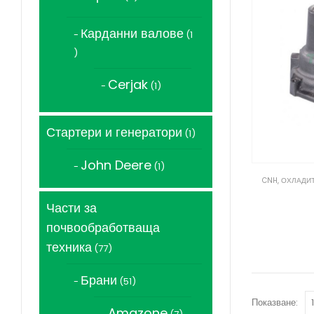
продукта
Карданни валове
1
1
продукт
Cerjak
1
1
продукт
Стартери и генератори
1
1
продукт
John Deere
1
1
CNH
,
ОХЛАДИ
продукт
Части за
почвообработваща
техника
77
77
продукта
Брани
51
51
продукта
Показване:
Amazone
7