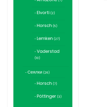
7
продукта
Elvorti
2
2
продукта
Horsch
5
5
продукта
Lemken
27
27
продукта
Vaderstad
10
10
продукта
Сеялки
26
26
продукта
Horsch
7
7
продукта
Pöttinger
3
3
продукта