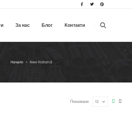
ти
За нас
Блог
Контакти
Начало
»
New Holland
Показване: