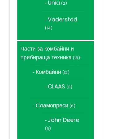
Unia
2
2
продукта
Vaderstad
14
14
продукта
Части за комбайни и
прибираща техника
18
18
продукта
Комбайни
12
12
продукта
CLAAS
11
11
продукта
Сламопреси
6
6
продукта
John Deere
6
6
продукта