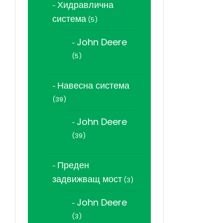
Хидравлична
система
5
5
продукта
John Deere
5
5
продукта
Навесна система
39
39
продукта
John Deere
39
39
продукта
Преден
задвижващ мост
3
3
продукта
John Deere
3
3