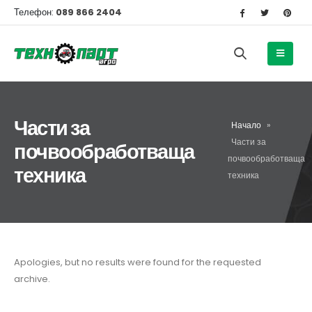
Телефон:
089 866 2404
Части за
Начало
»
Части за
почвообработваща
почвообработваща
техника
техника
Apologies, but no results were found for the requested
archive.