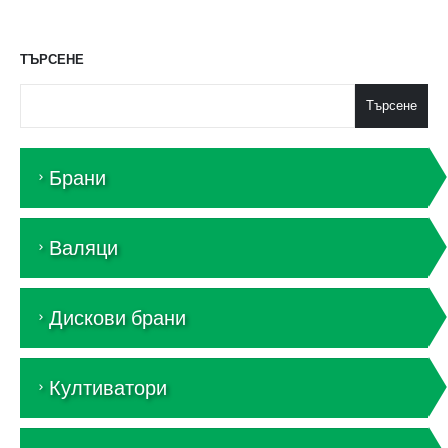
ТЪРСЕНЕ
Търсене
Брани
Валяци
Дискови брани
Култиватори